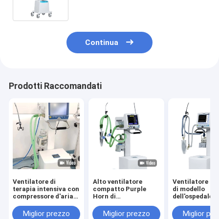
Continua
Prodotti Raccomandati
Ventilatore di
Alto ventilatore
Ventilatore po
terapia intensiva con
compatto Purple
di modello
compressore d'aria
Horn di
dell'ospedale d
in modalità PCV-VG
ossigenoterapia di
Purple Horn in
per adulti pediatrici
flusso
ambulanza
Miglior prezzo
Miglior prezzo
Miglior pr
e neonati