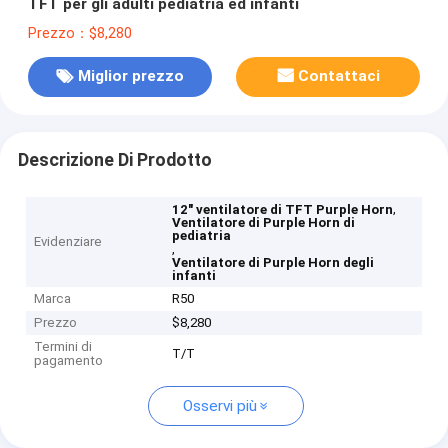
TFT per gli adulti pediatria ed infanti
Prezzo：$8,280
Miglior prezzo
Contattaci
Descrizione Di Prodotto
,
12" ventilatore di TFT Purple Horn
Ventilatore di Purple Horn di
pediatria
Evidenziare
,
Ventilatore di Purple Horn degli
infanti
Marca
R50
Prezzo
$8,280
Termini di
T/T
pagamento
Osservi più