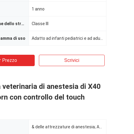
1 anno
Classificazione dello strumento
Classe III
amma di uso
Adatto ad infanti pediatrici e ad adulti
r Prezzo
Scrivici
veterinaria di anestesia di X40
rn con controllo del touch
& delle attrezzature di anestesia; Accessori, macchina di anestesia, respiratore