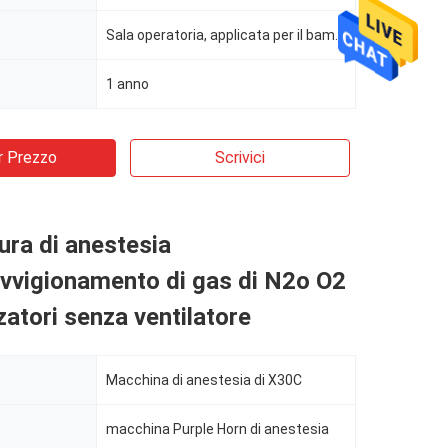
Sala operatoria, applicata per il bambino ed adulta, adulta e pediatrica (3kg sopra)
1 anno
r Prezzo
Scrivici
ura di anestesia
ovvigionamento di gas di N2o O2
zatori senza ventilatore
Macchina di anestesia di X30C
macchina Purple Horn di anestesia