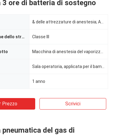
 3 ore di batteria di sostegno
& delle attrezzature di anestesia; Accessori, macchina di anestesia
Classificazione dello strumento
Classe III
otto
Macchina di anestesia del vaporizzatore dell'ospedale, macchina adulta di anestesia, macchina aneste
Sala operatoria, applicata per il bambino ed adulta, adulta e pediatrica (3kg sopra)
1 anno
r Prezzo
Scrivici
 pneumatica del gas di