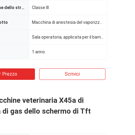
Classificazione dello strumento
Classe III
otto
Macchina di anestesia del vaporizzatore dell'ospedale, macchina adulta di anestesia, macchina aneste
Sala operatoria, applicata per il bambino ed adulta, adulta e pediatrica (3kg sopra)
1 anno
r Prezzo
Scrivici
chine veterinaria X45a di
 di gas dello schermo di Tft