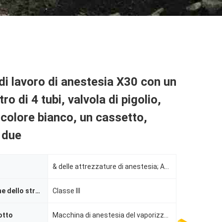
di lavoro di anestesia X30 con un
o di 4 tubi, valvola di pigolio,
olore bianco, un cassetto,
 due
& delle attrezzature di anestesia; Accessori, macchina di anestesia, respiratore
Classificazione dello strumento
Classe III
otto
Macchina di anestesia del vaporizzatore dell'ospedale, macchina adulta di anestesia, macchina aneste