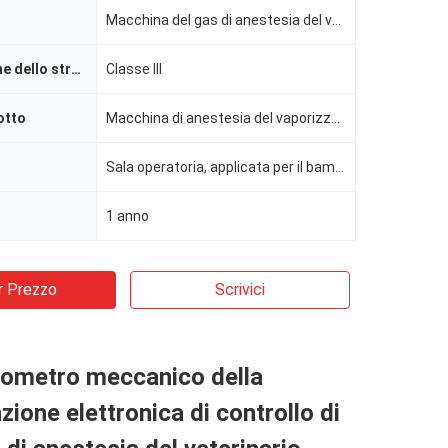
Macchina del gas di anestesia del veterinario, schermo con il tocco, AGSS, valvola di PIGOLIO, circu
Classificazione dello strumento
Classe III
otto
Macchina di anestesia del vaporizzatore dell'ospedale, macchina adulta di anestesia, macchina aneste
Sala operatoria, applicata per il bambino ed adulta, adulta e pediatrica (3kg sopra)
1 anno
r Prezzo
Scrivici
sometro meccanico della
zione elettronica di controllo di