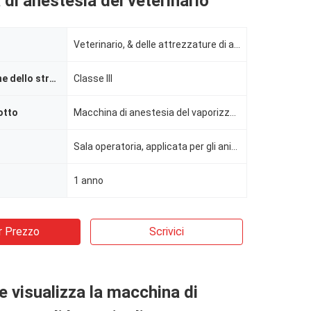
di anestesia del veterinario
Veterinario, & delle attrezzature di anestesia; Accessori, macchina di anestesia, respiratore
Classificazione dello strumento
Classe III
otto
Macchina di anestesia del vaporizzatore dell'ospedale, macchina adulta di anestesia, macchina aneste
Sala operatoria, applicata per gli animali
1 anno
r Prezzo
Scrivici
he visualizza la macchina di