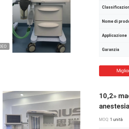
Nome di prod
Applicazione
DEO
Garanzia
Miglio
10,2» mac
anestesia
MOQ:
1 unità