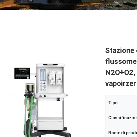
Stazione 
flussometr
N2O+O2, c
vapoirzer
Tipo
Nome di prod