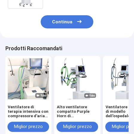
Continua
Prodotti Raccomandati
Ventilatore di
Alto ventilatore
Ventilatore po
terapia intensiva con
compatto Purple
di modello
compressore d'aria
Horn di
dell'ospedale d
in modalità PCV-VG
ossigenoterapia di
Purple Horn in
per adulti pediatrici
flusso
ambulanza
Miglior prezzo
Miglior prezzo
Miglior pr
e neonati