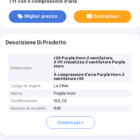
Tft con il compressore d'aria
Miglior prezzo
Contattaci
Descrizione Di Prodotto
,
r30 Purple Horn il ventilatore
il tft visualizza il ventilatore Purple
Horn
Evidenziare
,
il compressore d'aria Purple Horn il
ventilatore r30
Luogo di origine
La CINA
Marca
Purple Horn
Certificazione
ISO, CE
Numero di modello
R30
Osservi più