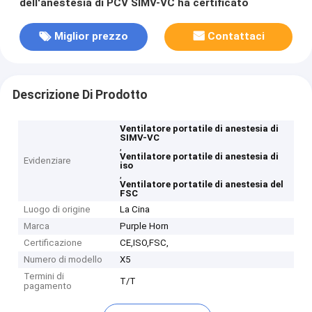
dell'anestesia di PCV SIMV-VC ha certificato
Miglior prezzo
Contattaci
Descrizione Di Prodotto
Ventilatore portatile di anestesia di
SIMV-VC
,
Ventilatore portatile di anestesia di
Evidenziare
iso
,
Ventilatore portatile di anestesia del
FSC
Luogo di origine
La Cina
Marca
Purple Horn
Certificazione
CE,ISO,FSC,
Numero di modello
X5
Termini di
T/T
pagamento