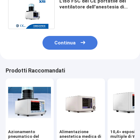
L'iso FSC del CE portatile del
ventilatore dell'anestesia di
PCV SIMV-VC ha certificato
Continua
Prodotti Raccomandati
Azionamento
Alimentazione
10,4» esposizi
pneumatico del
anestetica medica di
multiple di Wa