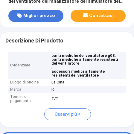
del ventilatore dell'analizzatore del simulatore del
gas G08
Miglior prezzo
Contattaci
Descrizione Di Prodotto
,
parti mediche del ventilatore g08
parti mediche altamente resistenti
del ventilatore
Evidenziare
,
accessori medici altamente
resistenti del ventilatore
Luogo di origine
La Cina
Marca
R
Termini di
T/T
pagamento
Osservi più