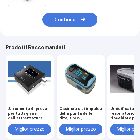
Continua
Prodotti Raccomandati
Strumento di prova
Ossimetro di impulso
Umidificatore
per tutti gli usi
della punta delle
respiratorio
dell'attrezzatura
dita, SpO2,
riscaldato per 
medica
frequenza del polso,
ventilatore
dall'analizzatore di
forma d'onda
Miglior prezzo
Miglior prezzo
Miglior pr
portata del gas G08