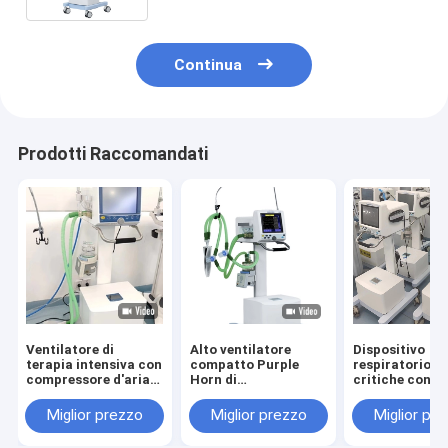
Continua
Prodotti Raccomandati
Ventilatore di
Alto ventilatore
Dispositivo
terapia intensiva con
compatto Purple
respiratorio p
compressore d'aria
Horn di
critiche con t
in modalità PCV-VG
ossigenoterapia di
screen per pedi
per adulti pediatrici
flusso
adulti
Miglior prezzo
Miglior prezzo
Miglior pr
e neonati