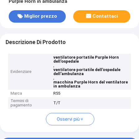
Purple Horn in ambulanza
Miglior prezzo
Contattaci
Descrizione Di Prodotto
ventilatore portatile Purple Horn
dell'ospedale
,
ventilatore portatile dell'ospedale
Evidenziare
dell'ambulanza
,
macchina Purple Horn del ventilatore
in ambulanza
Marca
R55
Termini di
T/T
pagamento
Osservi più